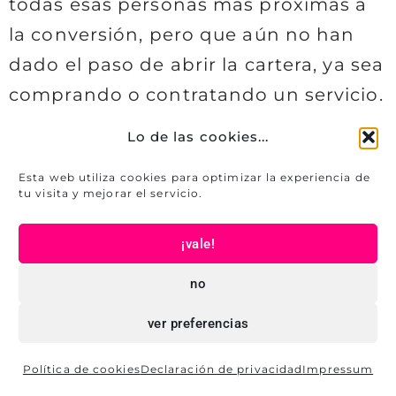
todas esas personas más próximas a
la conversión, pero que aún no han
dado el paso de abrir la cartera, ya sea
comprando o contratando un servicio.
En esta fase se suele hacer uso de
Lo de las cookies...
estas 6 técnicas para agilizar la
Esta web utiliza cookies para optimizar la experiencia de
decisión de comprar o contratar:
tu visita y mejorar el servicio.
Escasez y urgencia. Por ejemplo,
informando de que solo quedan x
¡vale!
unidades a ese precio o que la oferta
no
que estás presentando solo tendrá
ver preferencias
ese precio hasta una fecha
determinada. Esto activa el miedo a
Política de cookies
Declaración de privacidad
Impressum
perder una oportunidad que puede