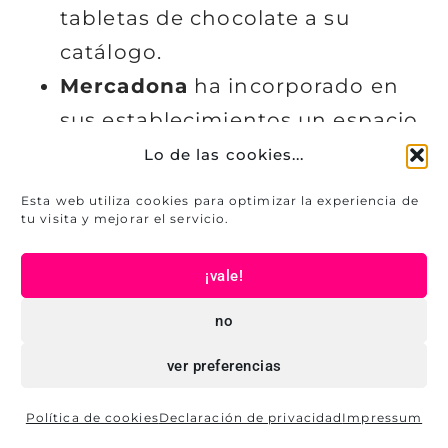
tabletas de chocolate a su
catálogo.
Mercadona
ha incorporado en
sus establecimientos un espacio
de comida precocinada para
Lo de las cookies...
llevar.
Esta web utiliza cookies para optimizar la experiencia de
Nocilla
está presentando de
tu visita y mejorar el servicio.
diferentes formas su producto
¡vale!
estrella (sticks, galletas,
no
chocolatinas) y que sean más
fácil de llevar a cualquier sitio.
ver preferencias
Política de cookies
Declaración de privacidad
Impressum